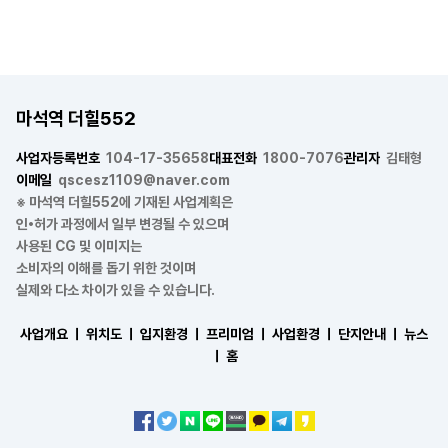
마석역 더힐552
사업자등록번호
104-17-35658
대표전화
1800-7076
관리자
김태형
이메일
qscesz1109@naver.com
※ 마석역 더힐552에 기재된 사업계획은
인•허가 과정에서 일부 변경될 수 있으며
사용된 CG 및 이미지는
소비자의 이해를 돕기 위한 것이며
실제와 다소 차이가 있을 수 있습니다.
사업개요 ㅣ
위치도 ㅣ
입지환경 ㅣ
프리미엄 ㅣ
사업환경 ㅣ
단지안내 ㅣ
뉴스
ㅣ
홈